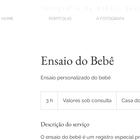
HOME
PORTFOLIO
A FOTÓGRAFA
Ensaio do Bebê
Ensaio personalizado do bebê
Valores
sob
3 h
3
Valores sob consulta
Casa do
consulta
h
Descrição do serviço
O ensaio do bebê é um registro especial p